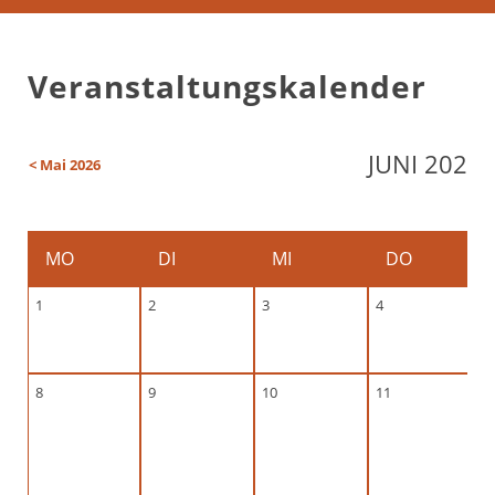
Veranstaltungskalender
JUNI 2026
< Mai 2026
MO
DI
MI
DO
1
2
3
4
8
9
10
11